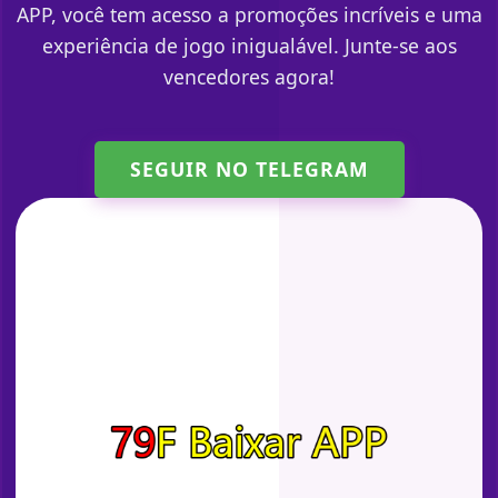
APP, você tem acesso a promoções incríveis e uma
experiência de jogo inigualável. Junte-se aos
vencedores agora!
SEGUIR NO TELEGRAM