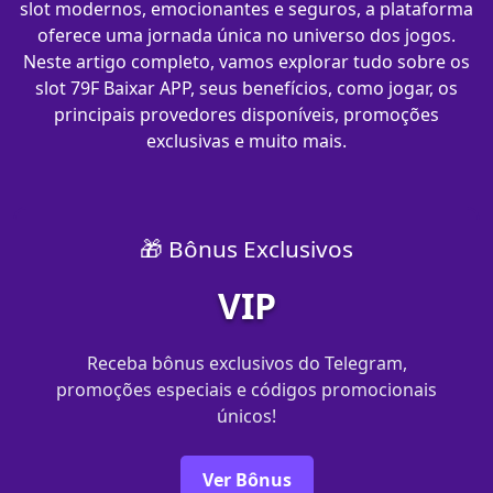
slot modernos, emocionantes e seguros, a plataforma
oferece uma jornada única no universo dos jogos.
Neste artigo completo, vamos explorar tudo sobre os
slot 79F Baixar APP, seus benefícios, como jogar, os
principais provedores disponíveis, promoções
exclusivas e muito mais.
🎁 Bônus Exclusivos
VIP
Receba bônus exclusivos do Telegram,
promoções especiais e códigos promocionais
únicos!
Ver Bônus