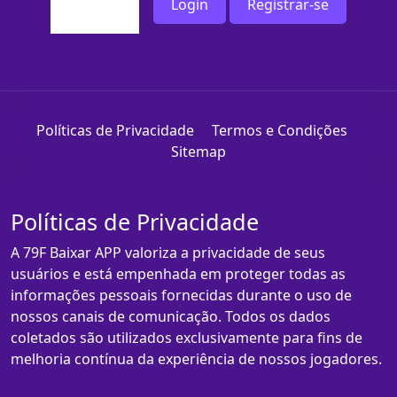
Login
Registrar-se
Políticas de Privacidade
Termos e Condições
Sitemap
Políticas de Privacidade
A 79F Baixar APP valoriza a privacidade de seus
usuários e está empenhada em proteger todas as
informações pessoais fornecidas durante o uso de
nossos canais de comunicação. Todos os dados
coletados são utilizados exclusivamente para fins de
melhoria contínua da experiência de nossos jogadores.