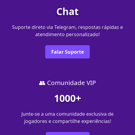
Chat
Suporte direto via Telegram, respostas rápidas e
atendimento personalizado!
Falar Suporte
👥 Comunidade VIP
1000+
Junte-se a uma comunidade exclusiva de
jogadores e compartilhe experiências!