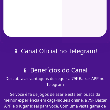
📱 Canal Oficial no Telegram!
📱 Benefícios do Canal
Descubra as vantagens de seguir a 79F Baixar APP no
Telegram
Se você é fã de jogos de azar e está em busca da
melhor experiência em caça-níqueis online, a 79F Baixar
APP é o lugar ideal para você. Com uma vasta gama de