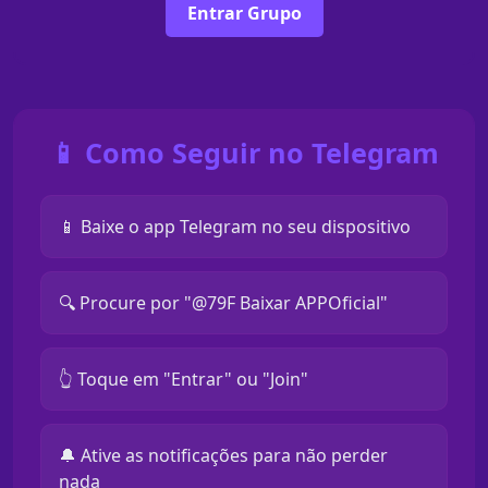
Entrar Grupo
📱 Como Seguir no Telegram
📱 Baixe o app Telegram no seu dispositivo
🔍 Procure por "@79F Baixar APPOficial"
👆 Toque em "Entrar" ou "Join"
🔔 Ative as notificações para não perder
nada