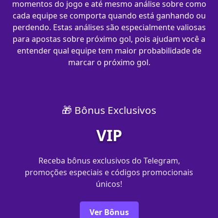
momentos do jogo e até mesmo análise sobre como
cada equipe se comporta quando está ganhando ou
perdendo. Estas análises são especialmente valiosas
para apostas sobre próximo gol, pois ajudam você a
entender qual equipe tem maior probabilidade de
marcar o próximo gol.
🎁 Bônus Exclusivos
VIP
Receba bônus exclusivos do Telegram,
promoções especiais e códigos promocionais
únicos!
Ver Bônus