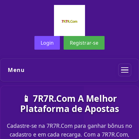
Login
Registrar-se
Menu
📱 7R7R.Com A Melhor
Plataforma de Apostas
Cadastre-se na 7R7R.Com para ganhar bônus no
cadastro e em cada recarga. Com a 7R7R.Com,