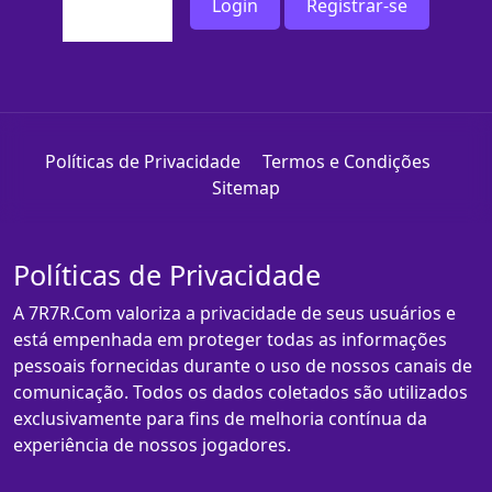
Login
Registrar-se
Políticas de Privacidade
Termos e Condições
Sitemap
Políticas de Privacidade
A 7R7R.Com valoriza a privacidade de seus usuários e
está empenhada em proteger todas as informações
pessoais fornecidas durante o uso de nossos canais de
comunicação. Todos os dados coletados são utilizados
exclusivamente para fins de melhoria contínua da
experiência de nossos jogadores.