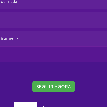
erder nada
a
aticamente
SEGUIR AGORA