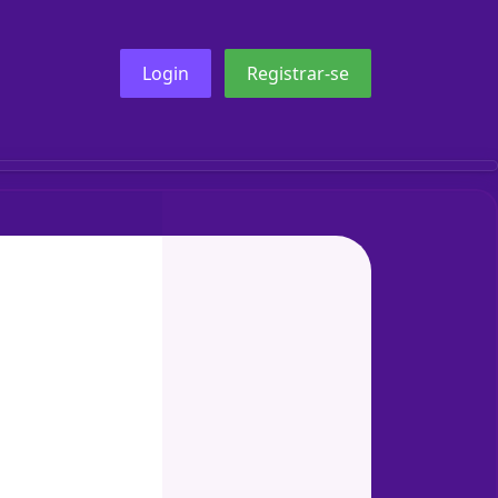
Login
Registrar-se