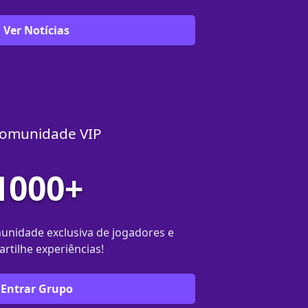
Ver Notícias
Comunidade VIP
1000+
unidade exclusiva de jogadores e
rtilhe experiências!
Entrar Grupo