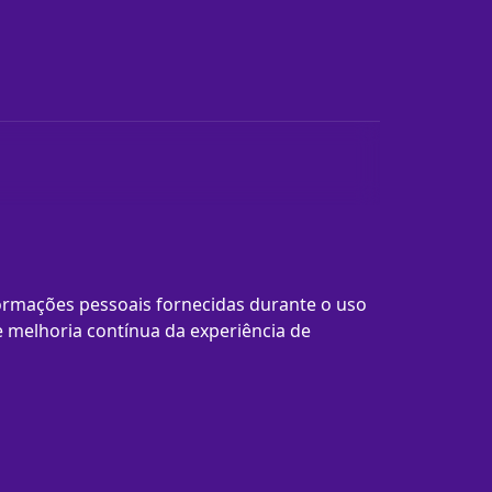
formações pessoais fornecidas durante o uso
e melhoria contínua da experiência de