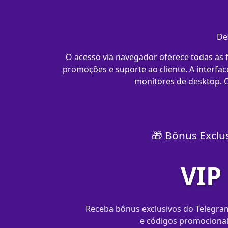
De
O acesso via navegador oferece todas as fu
promoções e suporte ao cliente. A interfa
monitores de desktop. O
🎁 Bônus Exclu
VIP
Receba bônus exclusivos do Telegra
e códigos promocionai