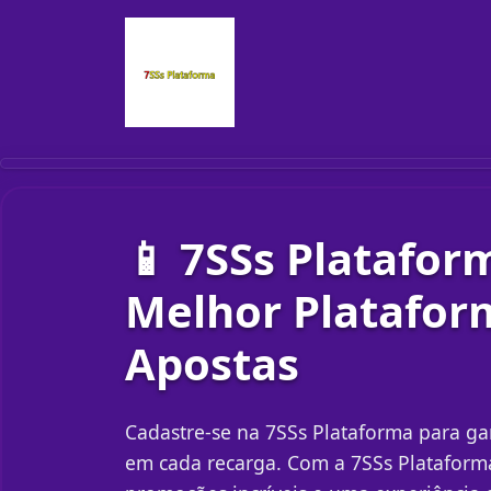
📱 7SSs Platafor
Melhor Platafor
Apostas
Cadastre-se na 7SSs Plataforma para g
em cada recarga. Com a 7SSs Plataforma