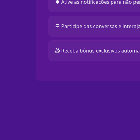
🔔 Ative as notificações para não p
💬 Participe das conversas e interaj
🎁 Receba bônus exclusivos autom