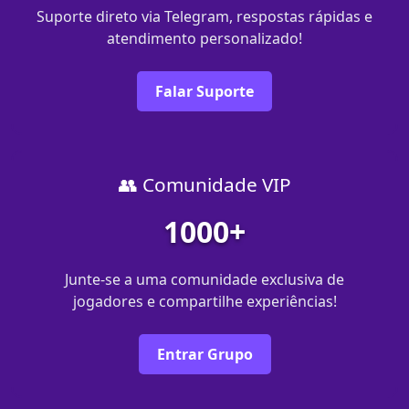
Suporte direto via Telegram, respostas rápidas e
atendimento personalizado!
Falar Suporte
👥 Comunidade VIP
1000+
Junte-se a uma comunidade exclusiva de
jogadores e compartilhe experiências!
Entrar Grupo