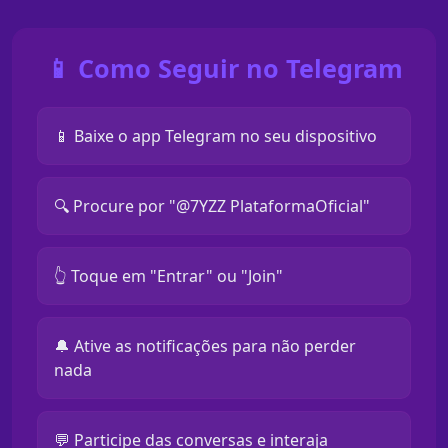
📱 Como Seguir no Telegram
📱 Baixe o app Telegram no seu dispositivo
🔍 Procure por "@7YZZ PlataformaOficial"
👆 Toque em "Entrar" ou "Join"
🔔 Ative as notificações para não perder
nada
💬 Participe das conversas e interaja