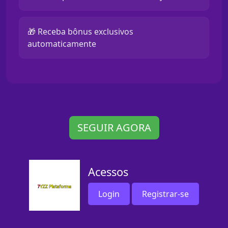
🎁 Receba bônus exclusivos
automaticamente
SEGUIR AGORA
Acessos
Login
Registrar-se