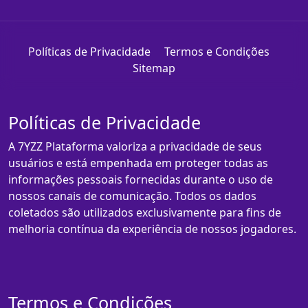
Políticas de Privacidade
Termos e Condições
Sitemap
Políticas de Privacidade
A 7YZZ Plataforma valoriza a privacidade de seus
usuários e está empenhada em proteger todas as
informações pessoais fornecidas durante o uso de
nossos canais de comunicação. Todos os dados
coletados são utilizados exclusivamente para fins de
melhoria contínua da experiência de nossos jogadores.
Termos e Condições