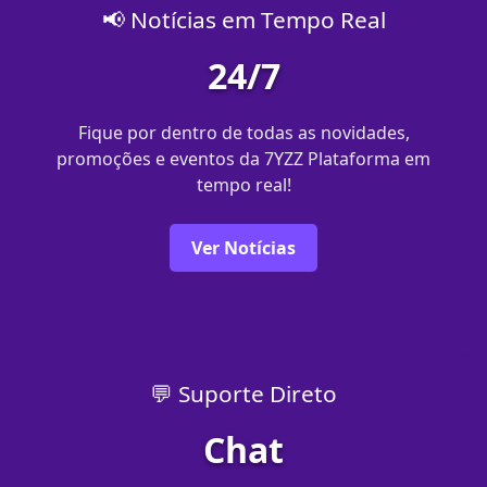
📢 Notícias em Tempo Real
24/7
Fique por dentro de todas as novidades,
promoções e eventos da 7YZZ Plataforma em
tempo real!
Ver Notícias
💬 Suporte Direto
Chat