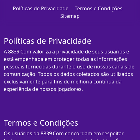
Políticas de Privacidade
Termos e Condições
Sitemap
Políticas de Privacidade
A 8839.Com valoriza a privacidade de seus usuários e
está empenhada em proteger todas as informações
pessoais fornecidas durante o uso de nossos canais de
comunicação. Todos os dados coletados são utilizados
exclusivamente para fins de melhoria contínua da
experiência de nossos jogadores.
Termos e Condições
Os usuários da 8839.Com concordam em respeitar