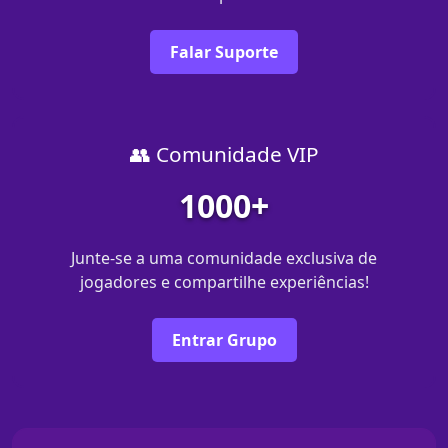
Falar Suporte
👥 Comunidade VIP
1000+
Junte-se a uma comunidade exclusiva de
jogadores e compartilhe experiências!
Entrar Grupo