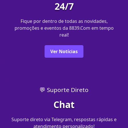
24/7
Fique por dentro de todas as novidades,
promoções e eventos da 8839.Com em tempo
real!
Ver Notícias
💬 Suporte Direto
Chat
Suporte direto via Telegram, respostas rápidas e
atendimento personalizado!