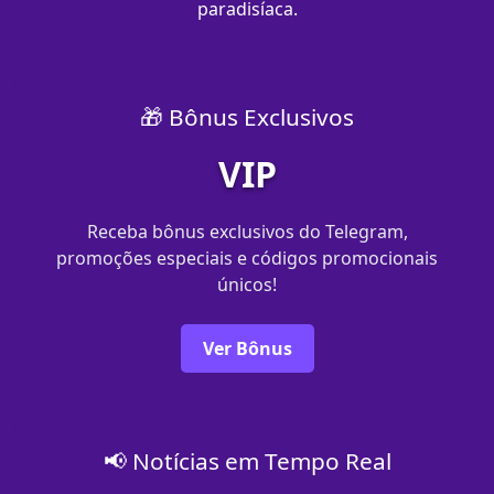
paradisíaca.
🎁 Bônus Exclusivos
VIP
Receba bônus exclusivos do Telegram,
promoções especiais e códigos promocionais
únicos!
Ver Bônus
📢 Notícias em Tempo Real