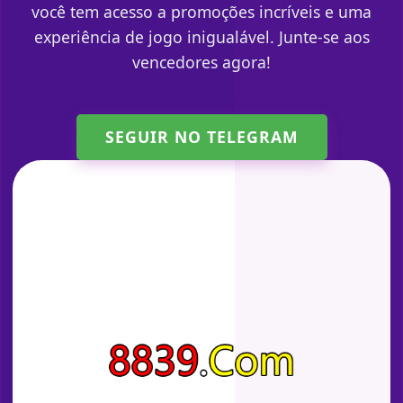
você tem acesso a promoções incríveis e uma
experiência de jogo inigualável. Junte-se aos
vencedores agora!
SEGUIR NO TELEGRAM