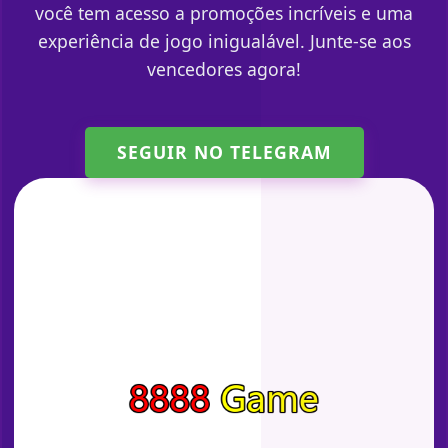
você tem acesso a promoções incríveis e uma
experiência de jogo inigualável. Junte-se aos
vencedores agora!
SEGUIR NO TELEGRAM