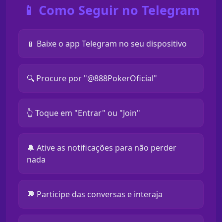
📱 Como Seguir no Telegram
📱 Baixe o app Telegram no seu dispositivo
🔍 Procure por "@888PokerOficial"
👆 Toque em "Entrar" ou "Join"
🔔 Ative as notificações para não perder
nada
💬 Participe das conversas e interaja