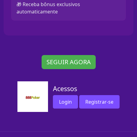
🎁 Receba bônus exclusivos
automaticamente
SEGUIR AGORA
Acessos
Login
Registrar-se