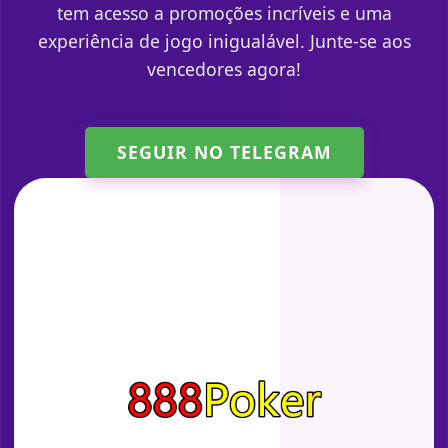
tem acesso a promoções incríveis e uma
experiência de jogo inigualável. Junte-se aos
vencedores agora!
SEGUIR NO TELEGRAM