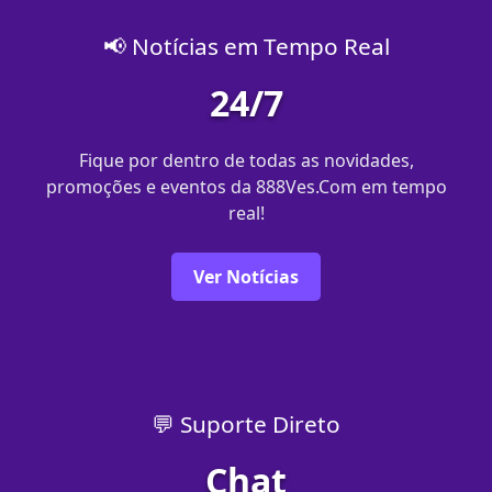
📢 Notícias em Tempo Real
24/7
Fique por dentro de todas as novidades,
promoções e eventos da 888Ves.Com em tempo
real!
Ver Notícias
💬 Suporte Direto
Chat