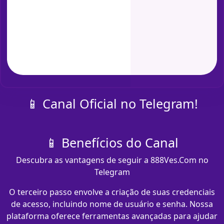
📱 Canal Oficial no Telegram!
📱 Benefícios do Canal
Descubra as vantagens de seguir a 888Ves.Com no
Telegram
O terceiro passo envolve a criação de suas credenciais
de acesso, incluindo nome de usuário e senha. Nossa
plataforma oferece ferramentas avançadas para ajudar