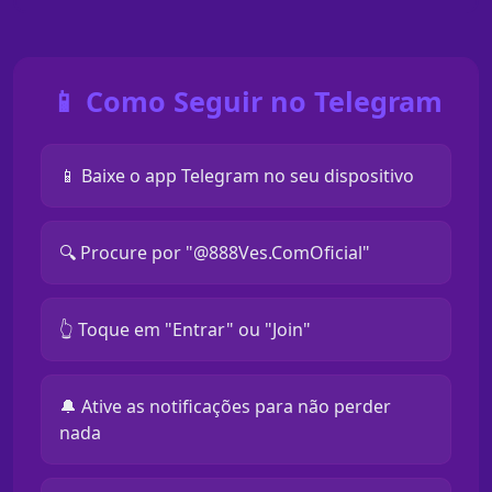
📱 Como Seguir no Telegram
📱 Baixe o app Telegram no seu dispositivo
🔍 Procure por "@888Ves.ComOficial"
👆 Toque em "Entrar" ou "Join"
🔔 Ative as notificações para não perder
nada