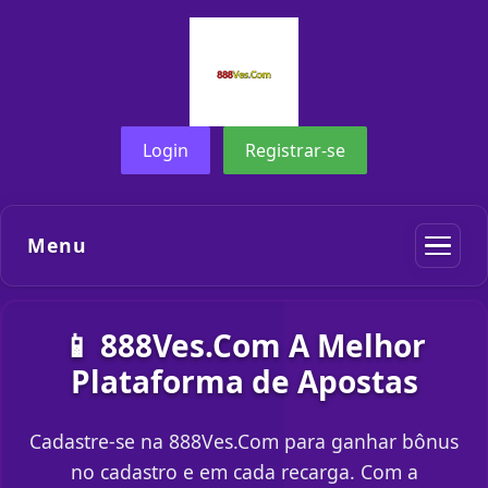
Login
Registrar-se
Menu
📱 888Ves.Com A Melhor
Plataforma de Apostas
Cadastre-se na 888Ves.Com para ganhar bônus
no cadastro e em cada recarga. Com a