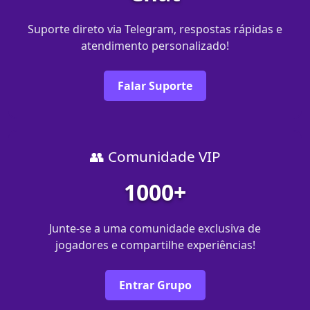
Suporte direto via Telegram, respostas rápidas e
atendimento personalizado!
Falar Suporte
👥 Comunidade VIP
1000+
Junte-se a uma comunidade exclusiva de
jogadores e compartilhe experiências!
Entrar Grupo