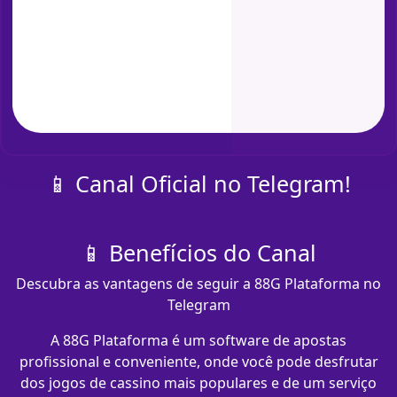
📱 Canal Oficial no Telegram!
📱 Benefícios do Canal
Descubra as vantagens de seguir a 88G Plataforma no
Telegram
A 88G Plataforma é um software de apostas
profissional e conveniente, onde você pode desfrutar
dos jogos de cassino mais populares e de um serviço