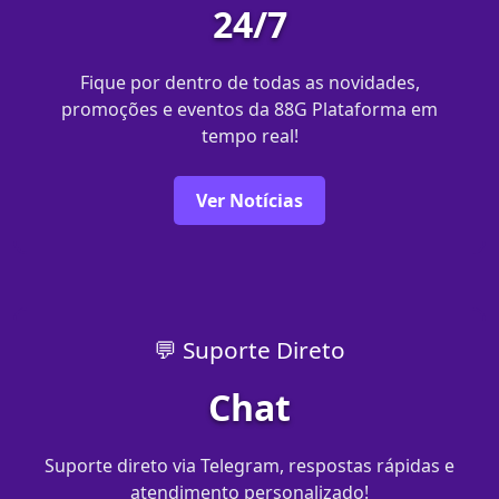
24/7
Fique por dentro de todas as novidades,
promoções e eventos da 88G Plataforma em
tempo real!
Ver Notícias
💬 Suporte Direto
Chat
Suporte direto via Telegram, respostas rápidas e
atendimento personalizado!