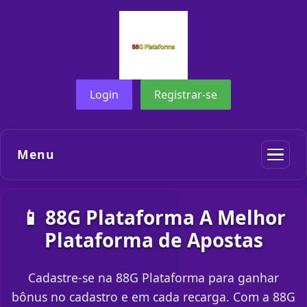
Login
Registrar-se
Menu
📱 88G Plataforma A Melhor
Plataforma de Apostas
Cadastre-se na 88G Plataforma para ganhar
bônus no cadastro e em cada recarga. Com a 88G