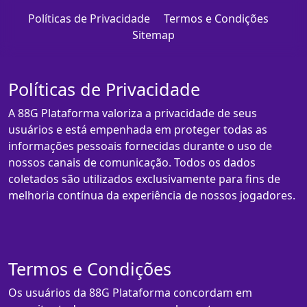
Políticas de Privacidade
Termos e Condições
Sitemap
Políticas de Privacidade
A 88G Plataforma valoriza a privacidade de seus
usuários e está empenhada em proteger todas as
informações pessoais fornecidas durante o uso de
nossos canais de comunicação. Todos os dados
coletados são utilizados exclusivamente para fins de
melhoria contínua da experiência de nossos jogadores.
Termos e Condições
Os usuários da 88G Plataforma concordam em