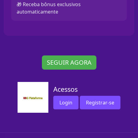
🎁 Receba bônus exclusivos
automaticamente
SEGUIR AGORA
Acessos
Login
Registrar-se