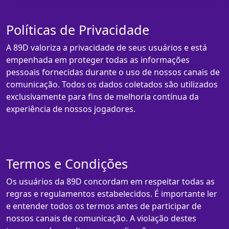
Políticas de Privacidade
A 89D valoriza a privacidade de seus usuários e está
empenhada em proteger todas as informações
pessoais fornecidas durante o uso de nossos canais de
comunicação. Todos os dados coletados são utilizados
exclusivamente para fins de melhoria contínua da
experiência de nossos jogadores.
Termos e Condições
Os usuários da 89D concordam em respeitar todas as
regras e regulamentos estabelecidos. É importante ler
e entender todos os termos antes de participar de
nossos canais de comunicação. A violação destes