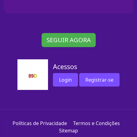
SEGUIR AGORA
Acessos
Login
Registrar-se
Políticas de Privacidade
Termos e Condições
Sitemap