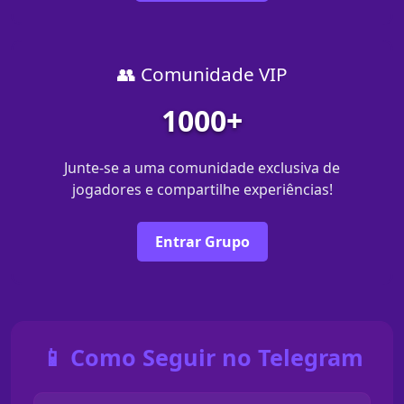
👥 Comunidade VIP
1000+
Junte-se a uma comunidade exclusiva de
jogadores e compartilhe experiências!
Entrar Grupo
📱 Como Seguir no Telegram