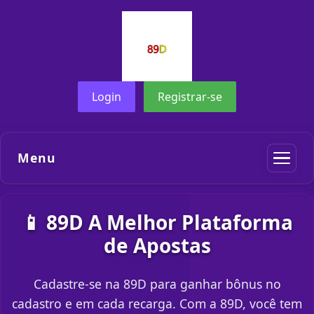
Login
Registrar-se
Menu
📱 89D A Melhor Plataforma
de Apostas
Cadastre-se na 89D para ganhar bônus no
cadastro e em cada recarga. Com a 89D, você tem