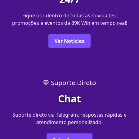
Fique por dentro de todas as novidades,
promoções e eventos da 89K Win em tempo real!
Ver Notícias
💬 Suporte Direto
Chat
Suporte direto via Telegram, respostas rápidas e
atendimento personalizado!