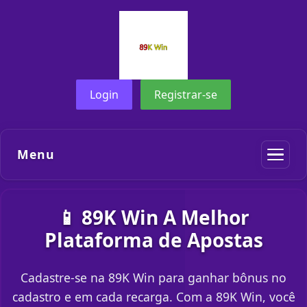
Login
Registrar-se
Menu
📱 89K Win A Melhor
Plataforma de Apostas
Cadastre-se na 89K Win para ganhar bônus no
cadastro e em cada recarga. Com a 89K Win, você