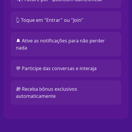
👆 Toque em "Entrar" ou "Join"
🔔 Ative as notificações para não perder
nada
💬 Participe das conversas e interaja
🎁 Receba bônus exclusivos
automaticamente