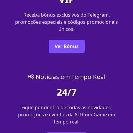
Receba bônus exclusivos do Telegram,
promoções especiais e códigos promocionais
únicos!
Ver Bônus
📢 Notícias em Tempo Real
24/7
Fique por dentro de todas as novidades,
promoções e eventos da 8U.Com Game em
tempo real!