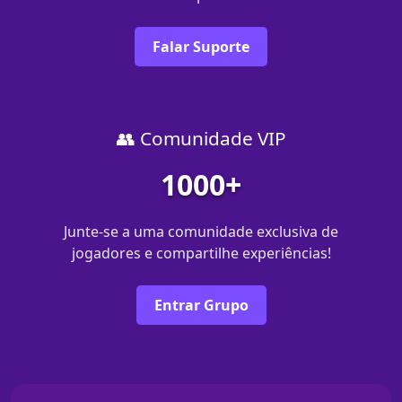
Falar Suporte
👥 Comunidade VIP
1000+
Junte-se a uma comunidade exclusiva de
jogadores e compartilhe experiências!
Entrar Grupo