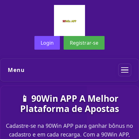
Login
Registrar-se
Menu
📱 90Win APP A Melhor
Plataforma de Apostas
Cadastre-se na 90Win APP para ganhar bônus no
cadastro e em cada recarga. Com a 90Win APP,