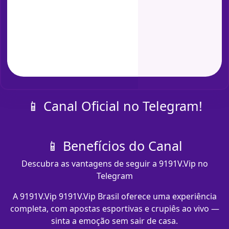
📱 Canal Oficial no Telegram!
📱 Benefícios do Canal
Descubra as vantagens de seguir a 9191V.Vip no
Telegram
A 9191V.Vip 9191V.Vip Brasil oferece uma experiência
completa, com apostas esportivas e crupiês ao vivo —
sinta a emoção sem sair de casa.