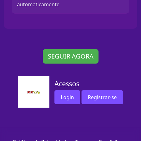
automaticamente
SEGUIR AGORA
Acessos
Login
Registrar-se