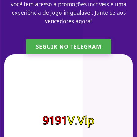
você tem acesso a promoções incríveis e uma
experiência de jogo inigualável. Junte-se aos
vencedores agora!
SEGUIR NO TELEGRAM