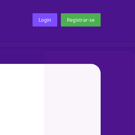
Login
Registrar-se