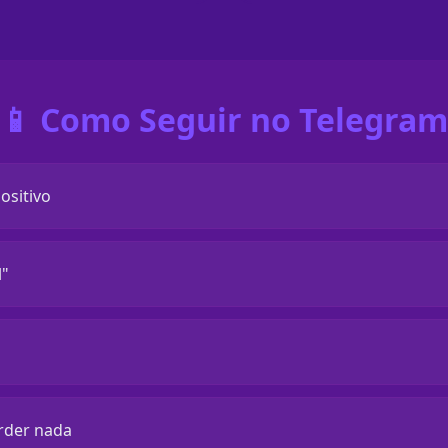
📱 Como Seguir no Telegram
ositivo
l"
erder nada