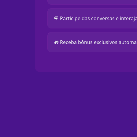
💬 Participe das conversas e interaj
🎁 Receba bônus exclusivos autom