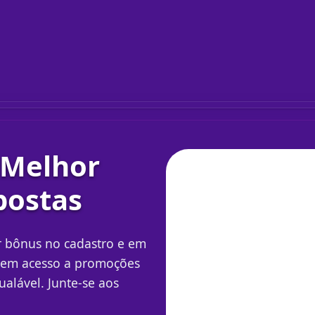
 Melhor
postas
r bônus no cadastro e em
 tem acesso a promoções
ualável. Junte-se aos