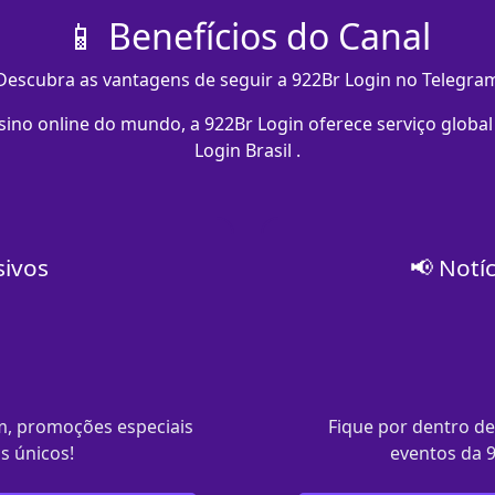
📱 Benefícios do Canal
Descubra as vantagens de seguir a 922Br Login no Telegra
no online do mundo, a 922Br Login oferece serviço globa
Login Brasil .
sivos
📢 Notí
m, promoções especiais
Fique por dentro d
s únicos!
eventos da 