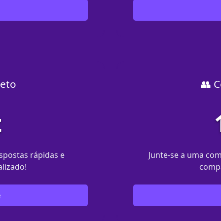
reto
👥 
t
espostas rápidas e
Junte-se a uma com
lizado!
compa
e