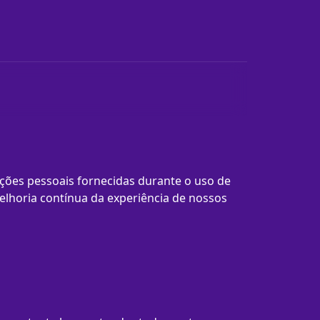
ções pessoais fornecidas durante o uso de
elhoria contínua da experiência de nossos