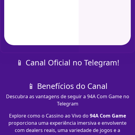
📱 Canal Oficial no Telegram!
📱 Benefícios do Canal
Descubra as vantagens de seguir a 94A Com Game no
Telegram
Explore como o Cassino ao Vivo do
94A Com Game
proporciona uma experiência imersiva e envolvente
com dealers reais, uma variedade de jogos e a