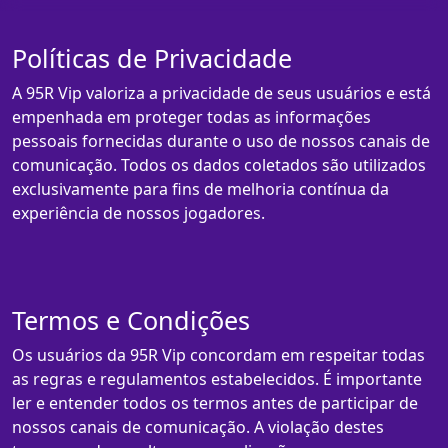
Políticas de Privacidade
A 95R Vip valoriza a privacidade de seus usuários e está
empenhada em proteger todas as informações
pessoais fornecidas durante o uso de nossos canais de
comunicação. Todos os dados coletados são utilizados
exclusivamente para fins de melhoria contínua da
experiência de nossos jogadores.
Termos e Condições
Os usuários da 95R Vip concordam em respeitar todas
as regras e regulamentos estabelecidos. É importante
ler e entender todos os termos antes de participar de
nossos canais de comunicação. A violação destes