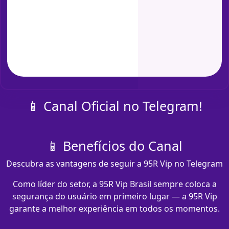
📱 Canal Oficial no Telegram!
📱 Benefícios do Canal
Descubra as vantagens de seguir a 95R Vip no Telegram
Como líder do setor, a 95R Vip Brasil sempre coloca a
segurança do usuário em primeiro lugar — a 95R Vip
garante a melhor experiência em todos os momentos.