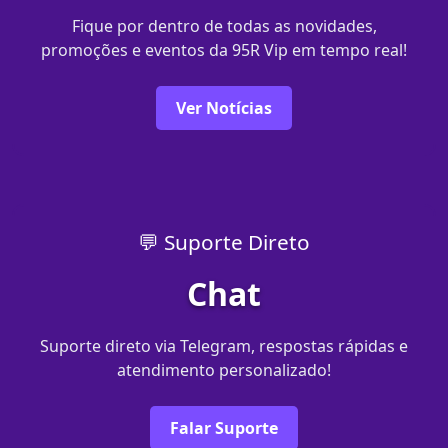
Fique por dentro de todas as novidades,
promoções e eventos da 95R Vip em tempo real!
Ver Notícias
💬 Suporte Direto
Chat
Suporte direto via Telegram, respostas rápidas e
atendimento personalizado!
Falar Suporte