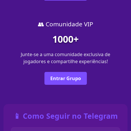
👥 Comunidade VIP
1000+
Junte-se a uma comunidade exclusiva de
jogadores e compartilhe experiências!
Entrar Grupo
📱 Como Seguir no Telegram