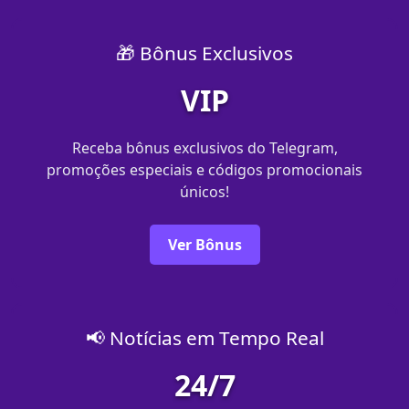
🎁 Bônus Exclusivos
VIP
Receba bônus exclusivos do Telegram,
promoções especiais e códigos promocionais
únicos!
Ver Bônus
📢 Notícias em Tempo Real
24/7