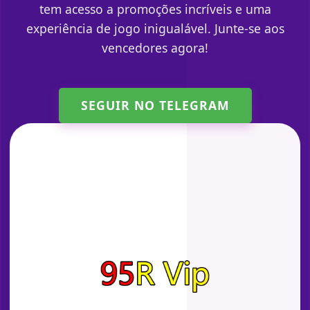
tem acesso a promoções incríveis e uma
experiência de jogo inigualável. Junte-se aos
vencedores agora!
SEGUIR NO TELEGRAM