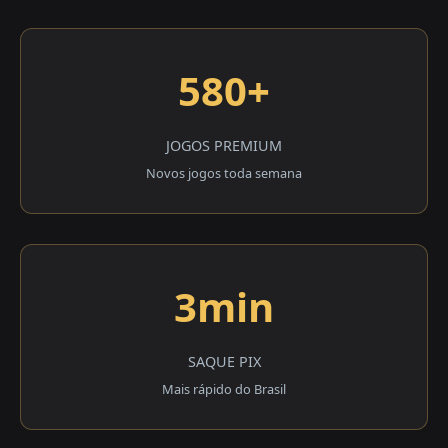
580+
JOGOS PREMIUM
Novos jogos toda semana
3min
SAQUE PIX
Mais rápido do Brasil