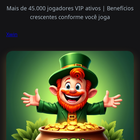
Mais de 45.000 jogadores VIP ativos | Benefícios
crescentes conforme você joga
Xwin