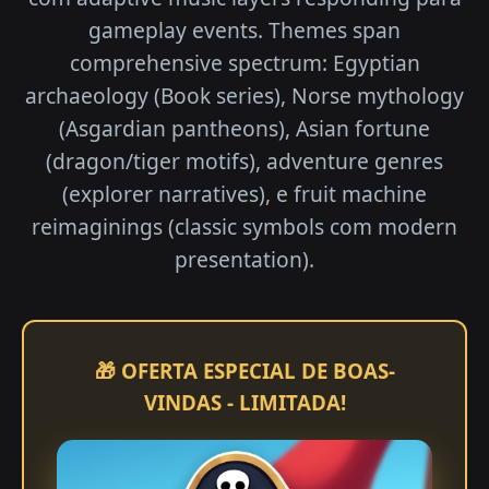
gameplay events. Themes span
comprehensive spectrum: Egyptian
archaeology (Book series), Norse mythology
(Asgardian pantheons), Asian fortune
(dragon/tiger motifs), adventure genres
(explorer narratives), e fruit machine
reimaginings (classic symbols com modern
presentation).
🎁 OFERTA ESPECIAL DE BOAS-
VINDAS - LIMITADA!