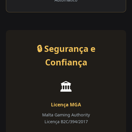
🔒 Segurança e
Confiança
🏛️
Licença MGA
Malta Gaming Authority
Licença B2C/394/2017