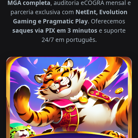
MGA completa
, auditoria eCOGRA mensal e
parceria exclusiva com
NetEnt, Evolution
Gaming e Pragmatic Play
. Oferecemos
saques via PIX em 3 minutos
e suporte
24/7 em português.