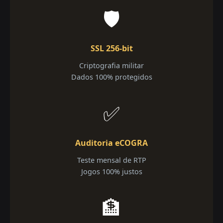
🛡️
SSL 256-bit
Criptografia militar
Dados 100% protegidos
✅
Auditoria eCOGRA
Teste mensal de RTP
Jogos 100% justos
🏦