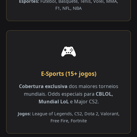
Esportes:
Futebol, Basquete, Tênis, Vôlei, MMA,
F1, NFL, NBA
🎮
E-Sports (15+ jogos)
Cobertura exclusiva
dos maiores torneios
mundiais. Odds especiais para
CBLOL,
Mundial LoL
e Major CS2.
Jogos:
League of Legends, CS2, Dota 2, Valorant,
Free Fire, Fortnite