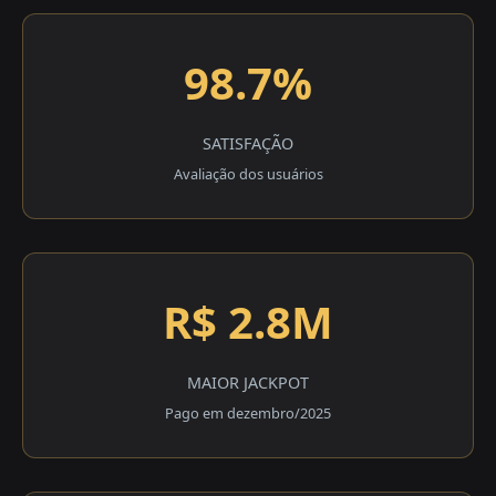
98.7%
SATISFAÇÃO
Avaliação dos usuários
R$ 2.8M
MAIOR JACKPOT
Pago em dezembro/2025