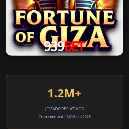
1.2M+
JOGADORES ATIVOS
Crescimento de 340% em 2025