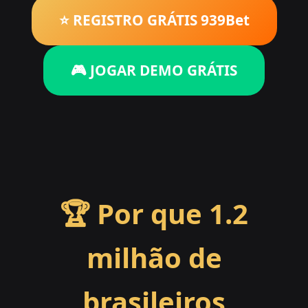
⭐ REGISTRO GRÁTIS 939Bet
🎮 JOGAR DEMO GRÁTIS
🏆 Por que 1.2
milhão de
brasileiros