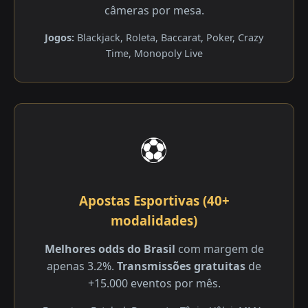
câmeras por mesa.
Jogos:
Blackjack, Roleta, Baccarat, Poker, Crazy
Time, Monopoly Live
⚽
Apostas Esportivas (40+
modalidades)
Melhores odds do Brasil
com margem de
apenas 3.2%.
Transmissões gratuitas
de
+15.000 eventos por mês.