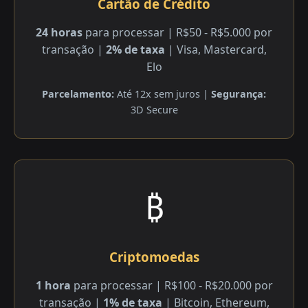
Cartão de Crédito
24 horas
para processar | R$50 - R$5.000 por
transação |
2% de taxa
| Visa, Mastercard,
Elo
Parcelamento:
Até 12x sem juros |
Segurança:
3D Secure
₿
Criptomoedas
1 hora
para processar | R$100 - R$20.000 por
transação |
1% de taxa
| Bitcoin, Ethereum,