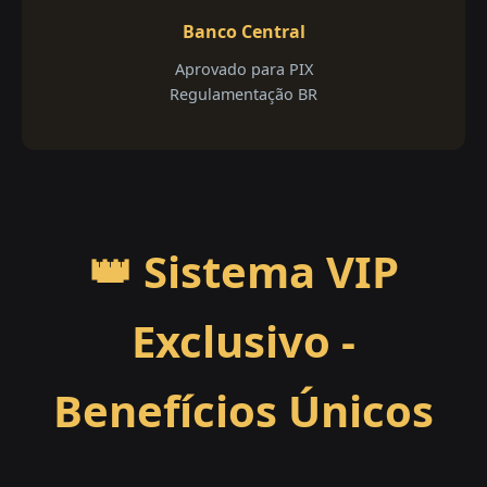
Banco Central
Aprovado para PIX
Regulamentação BR
👑 Sistema VIP
Exclusivo -
Benefícios Únicos