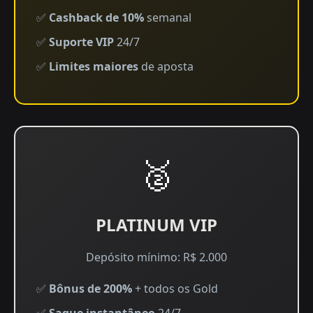
✅
Cashback de 10%
semanal
✅
Suporte VIP
24/7
✅
Limites maiores
de aposta
🥈
PLATINUM VIP
Depósito mínimo: R$ 2.000
✅
Bônus de 200%
+ todos os Gold