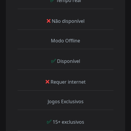
Tempo real
❌
Não disponível
Modo Offline
✅
Disponível
❌
Requer internet
Jogos Exclusivos
✅
15+ exclusivos