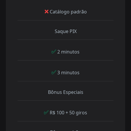
❌
Catálogo padrão
Saque PIX
✅
2 minutos
✅
3 minutos
Bônus Especiais
✅
R$ 100 + 50 giros