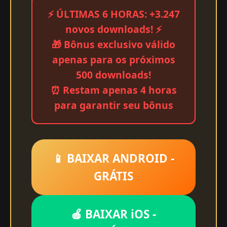
⚡ ÚLTIMAS 6 HORAS: +3.247
novos downloads! ⚡
🎁 Bônus exclusivo válido
apenas para os próximos
500 downloads!
⏰ Restam apenas 4 horas
para garantir seu bônus
📱 BAIXAR ANDROID -
GRÁTIS
🍎 BAIXAR iOS -