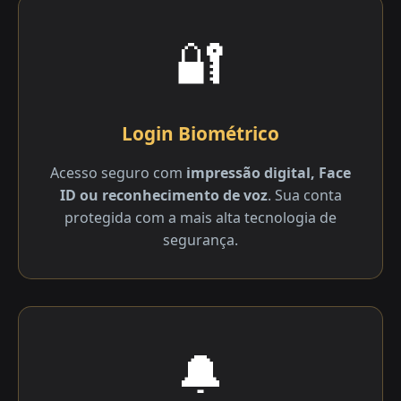
🔐
Login Biométrico
Acesso seguro com
impressão digital, Face
ID ou reconhecimento de voz
. Sua conta
protegida com a mais alta tecnologia de
segurança.
🔔