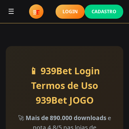
☰
LOGIN
CADASTRO
📱 939Bet Login️
Termos de Uso
939Bet JOGO
🚀
Mais de 890.000 downloads
e
nota 4.8/5 nas lojas de