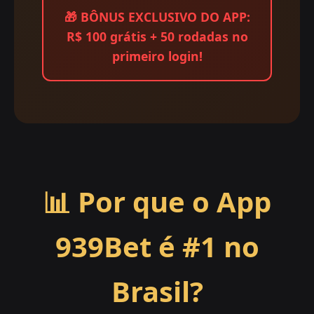
🎁
BÔNUS EXCLUSIVO DO APP:
R$ 100 grátis + 50 rodadas no
primeiro login!
📊 Por que o App
939Bet é #1 no
Brasil?