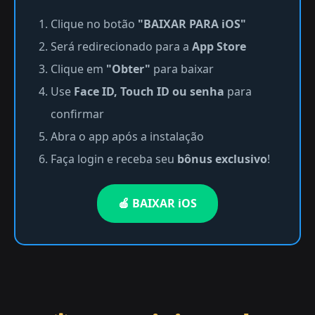
Clique no botão
"BAIXAR PARA iOS"
Será redirecionado para a
App Store
Clique em
"Obter"
para baixar
Use
Face ID, Touch ID ou senha
para
confirmar
Abra o app após a instalação
Faça login e receba seu
bônus exclusivo
!
🍎 BAIXAR iOS