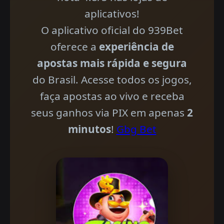
aplicativos!
O aplicativo oficial do 939Bet
oferece a
experiência de
apostas mais rápida e segura
do Brasil. Acesse todos os jogos,
faça apostas ao vivo e receba
seus ganhos via PIX em apenas
2
minutos
!
Gbg Bet