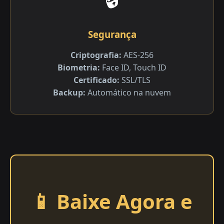
Segurança
Criptografia:
AES-256
Biometria:
Face ID, Touch ID
Certificado:
SSL/TLS
Backup:
Automático na nuvem
📱 Baixe Agora e