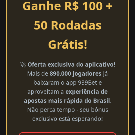
Ganhe R$ 100 +
50 Rodadas
Grátis!
🚀
Oferta exclusiva do aplicativo!
Mais de
890.000 jogadores
já
baixaram o app 939Bet e
aproveitam a
experiência de
apostas mais rápida do Brasil
.
Não perca tempo - seu bônus
exclusivo está esperando!