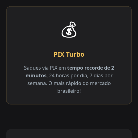
💰
PIX Turbo
Saques via PIX em
tempo recorde de 2
minutos
, 24 horas por dia, 7 dias por
semana. O mais rápido do mercado
brasileiro!