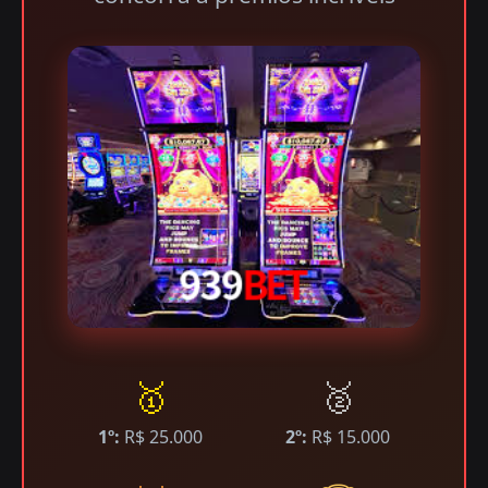
🥇
🥈
1º:
R$ 25.000
2º:
R$ 15.000