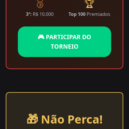
🥉
🏆
3º:
R$ 10.000
Top 100
Premiados
🎮 PARTICIPAR DO
TORNEIO
🎁 Não Perca!