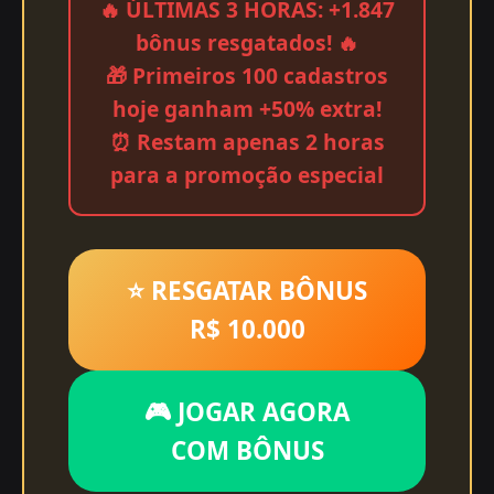
🔥 ÚLTIMAS 3 HORAS: +1.847
bônus resgatados! 🔥
🎁 Primeiros 100 cadastros
hoje ganham +50% extra!
⏰ Restam apenas 2 horas
para a promoção especial
⭐ RESGATAR BÔNUS
R$ 10.000
🎮 JOGAR AGORA
COM BÔNUS