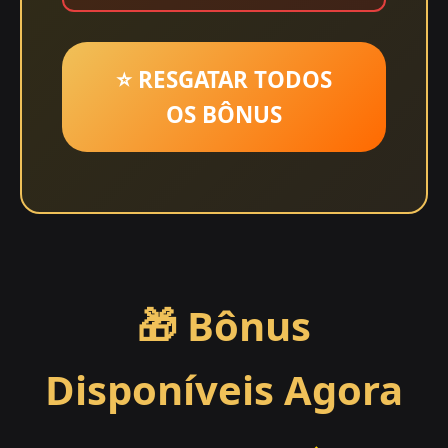
⭐ RESGATAR TODOS
OS BÔNUS
🎁 Bônus
Disponíveis Agora