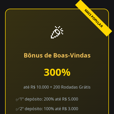
🎉
Bônus de Boas-Vindas
300%
até R$ 10.000 + 200 Rodadas Grátis
1º depósito: 200% até R$ 5.000
2º depósito: 100% até R$ 3.000